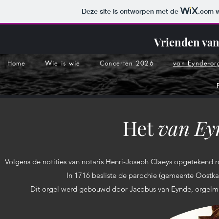
Deze site is ontworpen met de
.com
w
Vrienden va
Home
Wie is wie
Concerten 2026
van Eynde-or
Het
van Ey
Volgens de notities van notaris Henri-Joseph Claeys opgetekend 
In 1716 besliste de parochie (gemeente Oostk
Dit orgel werd gebouwd door Jacobus van Eynde, orgelmake